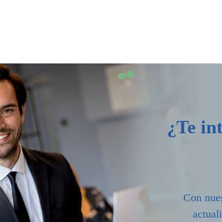
¿Te in
Con nues
actual