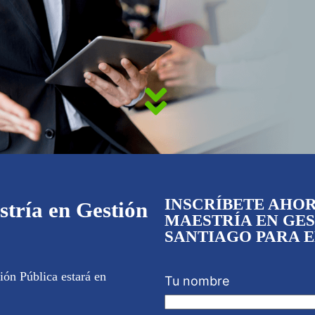
INSCRÍBETE AHOR
stría en Gestión
MAESTRÍA EN GES
SANTIAGO PARA EL
ión Pública estará en
Tu nombre