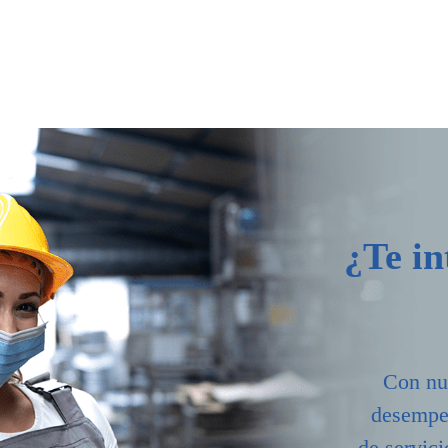
¿Te in
Con nue
desempeñ
de servici