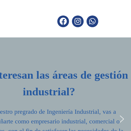
teresan las áreas de gestión
industrial?
stro pregrado de Ingeniería Industrial, vas a
arte como empresario industrial, comercial o
os, con el fin de satisfacer las necesidades de la