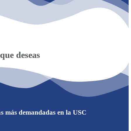
 que deseas
reras más demandadas en la USC