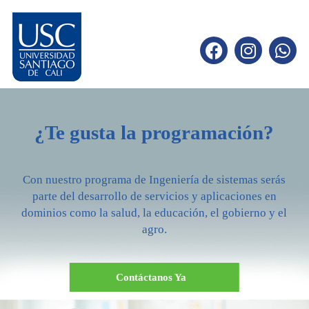
¿Te gusta la programación?
Con nuestro programa de Ingeniería de sistemas serás
parte del desarrollo de servicios y aplicaciones en
dominios como la salud, la educación, el gobierno y el
agro.
Contáctanos Ya