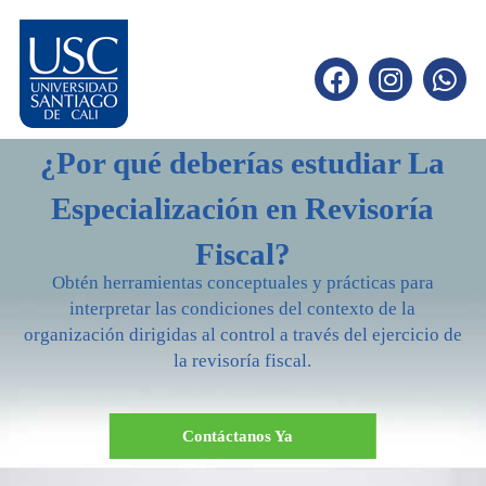
¿Por qué deberías estudiar La
Especialización en Revisoría
Fiscal?
Obtén herramientas conceptuales y prácticas para
interpretar las condiciones del contexto de la
organización dirigidas al control a través del ejercicio de
la revisoría fiscal.
Contáctanos Ya