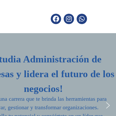
tudia Administración de
as y lidera el futuro de los
negocios!
una carrera que te brinda las herramientas para
ar, gestionar y transformar organizaciones.
lla tu potencial y conviértete en un líder que