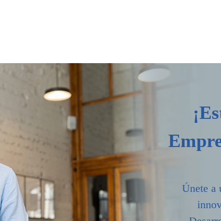
¡Es
Empres
Únete a 
innov
Desarro